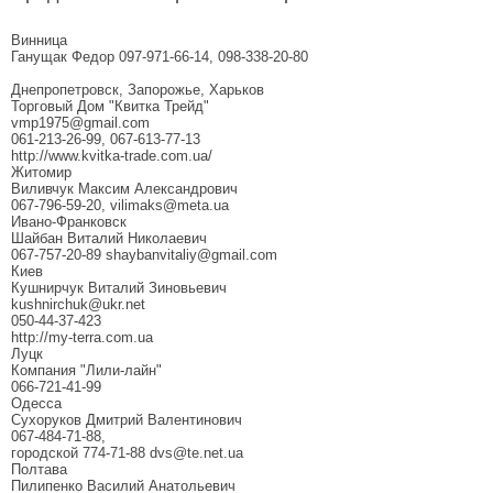
Винница
Ганущак Федор 097-971-66-14, 098-338-20-80
Днепропетровск, Запорожье, Харьков
Торговый Дом "Квитка Трейд"
vmp1975@gmail.com
061-213-26-99, 067-613-77-13
http://www.kvitka-trade.com.ua/
Житомир
Виливчук Максим Александрович
067-796-59-20, vilimaks@meta.ua
Ивано-Франковск
Шайбан Виталий Николаевич
067-757-20-89 shaybanvitaliy@gmail.com
Киев
Кушнирчук Виталий Зиновьевич
kushnirchuk@ukr.net
050-44-37-423
http://my-terra.com.ua
Луцк
Компания "Лили-лайн"
066-721-41-99
Одесса
Сухоруков Дмитрий Валентинович
067-484-71-88,
городской 774-71-88 dvs@te.net.ua
Полтава
Пилипенко Василий Анатольевич