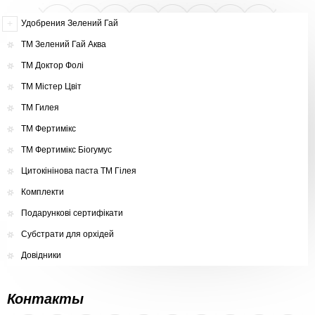
Удобрения Зелений Гай
ТМ Зелений Гай Аква
ТМ Доктор Фолі
ТМ Містер Цвіт
ТМ Гилея
ТМ Фертимікс
ТМ Фертимікс Біогумус
Цитокінінова паста ТМ Гілея
Комплекти
Подарункові сертифікати
Субстрати для орхідей
Довідники
Контакты