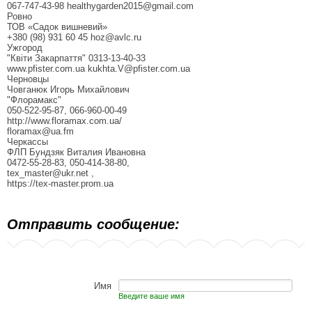
067-747-43-98 healthygarden2015@gmail.com
Ровно
ТОВ «Садок вишневий»
+380 (98) 931 60 45 hoz@avlc.ru
Ужгород
"Квіти Закарпаття" 0313-13-40-33
www.pfister.com.ua kukhta.V@pfister.com.ua
Черновцы
Човганюк Игорь Михайлович
"Флорамакс"
050-522-95-87, 066-960-00-49
http://www.floramax.com.ua/
floramax@ua.fm
Черкассы
ФЛП Бундзяк Виталия Ивановна
0472-55-28-83, 050-414-38-80,
tex_master@ukr.net ,
https://tex-master.prom.ua
Отправить сообщение:
Имя
Введите ваше имя