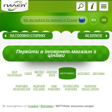
We are
looking for partners
in Europe
RU
UA
НА ГОЛОВНУ СТОРІНКУ
ДЕ КУПИТИ
Перейти в інтернет-магазин з
цінами
ВСЯ
МІСТЕР
ДОКТОР
ГІЛЕЯ
ФЕРТИМІКС
БІОГУМУС
КВІТАМІН
ПРОДУКЦІЯ
ЦВІТ
ФОЛІ
ДОБРИВА
ЗЕЛЕНИЙ
ІНШІ
ПРОФЕСІЙНІ
ПАЛИЧКИ
ЗЕЛЕНИЙ ГАЙ
ГАЙ АКВА
ДОБРИВА
ДОБРИВА
MAGIC GROW
Ви знаходитесь тут:
Головна
/
Фертимікс
/
ФЕРТИмікс вишукана орхідея