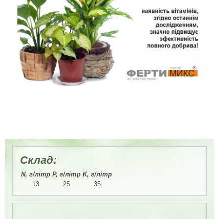
Склад:
N, г/літр
P, г/літр
K, г/літр
13
25
35