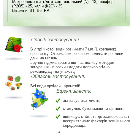
Макроелементи, г/літр: азот загальний (N) - 13, фосфор
(P2О5) - 25, калій (К2О) - 35,
Вітаміни: В1, В6, РР.
Спосіб застосування:
В літрі чистої води розчинити 7 мл (1 ковпачок)
препарату. Отриманим розчином поливати рослини
двічі на місяць.
Зручно підживлювати під час поливу методом
занурення - в розчин додати добриво згідно
рекомендації на упаковці.
Область застосування:
Всі види орхідей і бромелій
Ефективність:
активізує ріст листя,
стимулює бутонізацію та цвітіння,
підвищує стійкість до захворювань і
несприятливих факторів зовнішнього
середовища,