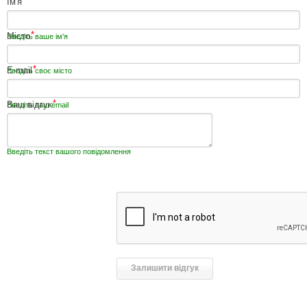
*
Ім'я
*
Місто
Введіть ваше ім'я
*
E-mail
Введіть своє місто
*
Ваш відгук
Введіть ваш email
Введіть текст вашого повідомлення