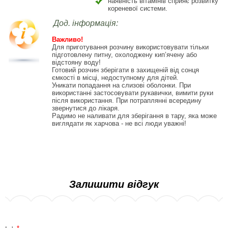
наявність вітамінів сприяє розвитку
кореневої системи.
Дод. інформація:
Важливо!
Для приготування розчину використовувати тільки
підготовлену питну, охолоджену кип’ячену або
відстояну воду!
Готовий розчин зберігати в захищеній від сонця
ємкості в місці, недоступному для дітей.
Уникати попадання на слизові оболонки. При
використанні застосовувати рукавички, вимити руки
після використання. При потраплянні всередину
звернутися до лікаря.
Радимо не наливати для зберігання в тару, яка може
виглядати як харчова - не всі люди уважні!
Залишити відгук