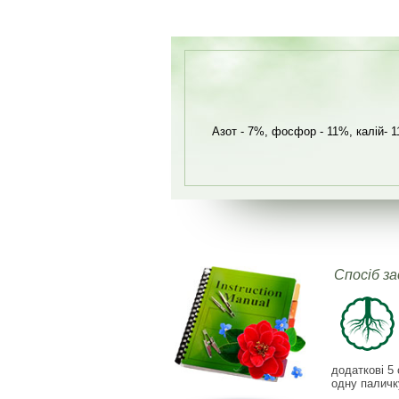
Азот - 7%, фосфор - 11%, калій- 1
Спосіб з
додаткові 5
одну паличк