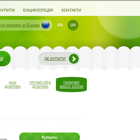
 КУПИТИ
ЕНЦИКЛОПЕДІЯ
КОНТАКТИ
 for partners
in Europe
RU
UA
и
ДЕ КУПИТИ
ІНШІ
ПРОФЕСІЙНІ
ПАЛИЧКИ
ДОБРИВА
ДОБРИВА
MAGIC GROW
в
Купити
Grow.