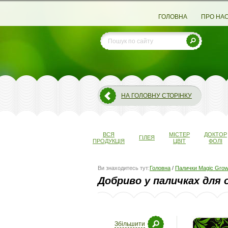
ГОЛОВНА
ПРО НА
НА ГОЛОВНУ СТОРІНКУ
ВСЯ
МІСТЕР
ДОКТОР
ГІЛЕЯ
ПРОДУКЦІЯ
ЦВІТ
ФОЛІ
Ви знаходитесь тут:
Головна
/
Палички Magic Gro
Добриво у паличках для 
Збільшити