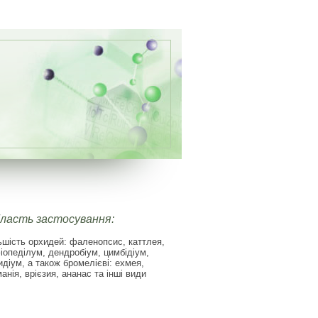
ласть застосування:
ьшість орхидей: фаленопсис, каттлея,
іопеділум, дендробіум, цимбідіум,
идіум, а також бромелієві: ехмея,
манія, врієзия, ананас та інші види