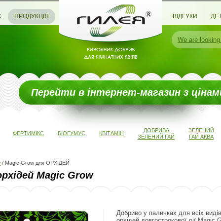
С
ПРОДУКЦІЯ
ВІДГУКИ
ДЕ
We are
looking
Перейти в інтернет-магазин з цінам
ДОБРИВА
ЗЕЛЕНИЙ
ФЕРТИМІКС
БІОГУМУС
КВІТАМІН
ЗЕЛЕНИЙ ГАЙ
ГАЙ АКВА
w
/
Magic Grow для ОРХІДЕЙ
орхідей Magic Grow
Добриво у паличках для всіх виді
орхідей довгострокової дії Magic 