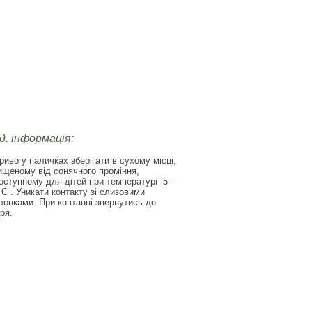
д. інформація:
риво у паличках зберігати в сухому місці,
ищеному від сонячного проміння,
оступному для дітей при температурі -5 -
 С . Уникати контакту зі слизовими
лонками. При ковтанні звернутись до
ря.