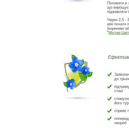
Поливати в 
що вирощуєт
підживляти 
Через 2,5 - 
або почати 
(кореневе а
"
Містер Цвіт
Ефективн
Забезпе
до трьох
підтрим
стані
стимулю
його тур
сприяє 
поперед
хвороб