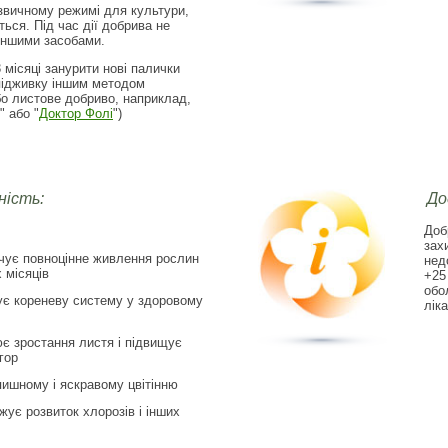
звичному режимі для культури,
ься. Під час дії добрива не
іншими засобами.
3 місяці занурити нові палички
підживку іншим методом
бо листове добриво, наприклад,
" або "
Доктор Фолі
")
ість:
До
Доб
зах
чує повноцінне живлення рослин
нед
 місяців
+25
обо
ує кореневу систему у здоровому
ліка
є зростання листя і підвищує
гор
пишному і яскравому цвітінню
жує розвиток хлорозів і інших