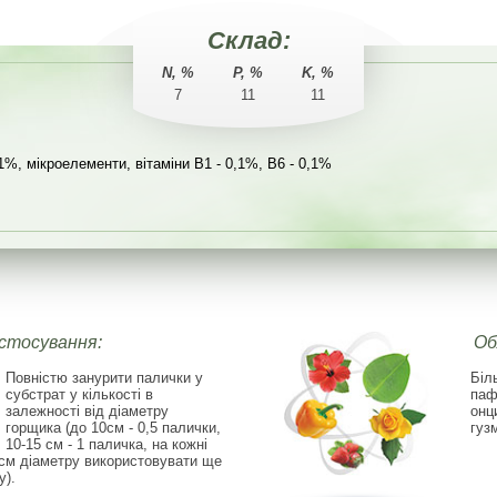
Склад:
N, %
P, %
K, %
7
11
11
1%, мікроелементи, вітаміни В1 - 0,1%, В6 - 0,1%
астосування:
Об
Повністю занурити палички у
Біл
субстрат у кількості в
паф
залежності від діаметру
онц
горщика (до 10см - 0,5 палички,
гуз
10-15 см - 1 паличка, на кожні
 см діаметру використовувати ще
у).