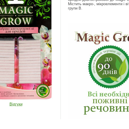
Містить макро-, мікроелементи і ві
групи В.
Відгуки