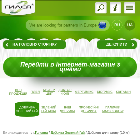
We are
looking for partners
in Europe
RU
UA
НА ГОЛОВНУ СТОРІНКУ
ДЕ КУПИТИ
Перейти в інтернет-магазин з
цінами
ВСЯ
МІСТЕР
ДОКТОР
ГІЛЕЯ
ФЕРТИМІКС
БІОГУМУС
КВІТАМІН
ПРОДУКЦІЯ
ЦВІТ
ФОЛІ
ДОБРИВА
ЗЕЛЕНИЙ
ІНШІ
ПРОФЕСІЙНІ
ПАЛИЧКИ
ЗЕЛЕНИЙ ГАЙ
ГАЙ АКВА
ДОБРИВА
ДОБРИВА
MAGIC GROW
Ви знаходитесь тут:
Головна
/
Добрива Зелений Гай
/
Добриво для газону (10 кг)