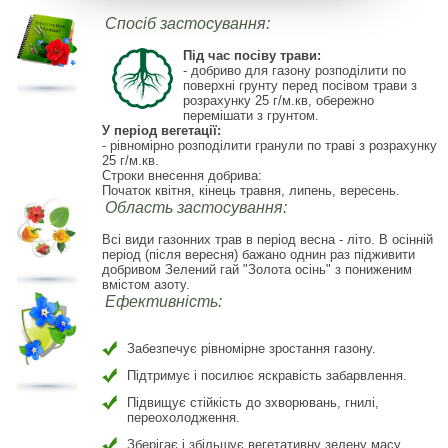
Спосіб застосування:
Під час посіву трави:
- добриво для газону розподілити по
поверхні грунту перед посівом трави з
розрахунку 25 г/м.кв, обережно
перемішати з грунтом.
У період вегетації:
- рівномірно розподілити гранули по траві з розрахунку
25 г/м.кв.
Строки внесення добрива:
Початок квітня, кінець травня, липень, вересень.
Область застосування:
Всі види газонних трав в період весна - літо. В осінній
період (після вересня) бажано однин раз підживити
добривом Зелений гай "Золота осінь" з пониженим
вмістом азоту.
Ефективність:
Забезпечує рівномірне зростання газону.
Підтримує і посилює яскравість забарвлення.
Підвищує стійкість до зхворювань, гнилі,
переохолодження.
Зберігає і збільшує вегетативну зелену масу.