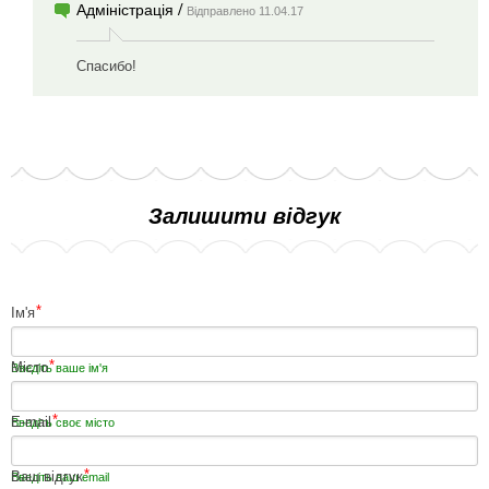
/
Адміністрація
Відправлено 11.04.17
Спасибо!
Залишити відгук
*
Ім'я
*
Місто
Введіть ваше ім'я
*
E-mail
Введіть своє місто
*
Ваш відгук
Введіть ваш email