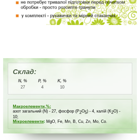
Склад:
N, %
P, %
K, %
27
4
10
Макроелементи,%
:
азот загальний (N) - 27, фосфор (P
О
) - 4, калій (К
О) -
2
5
2
10;
Мікроелементи
:
MgO, Fe, Mn, B, Cu, Zn, Mo, Co.