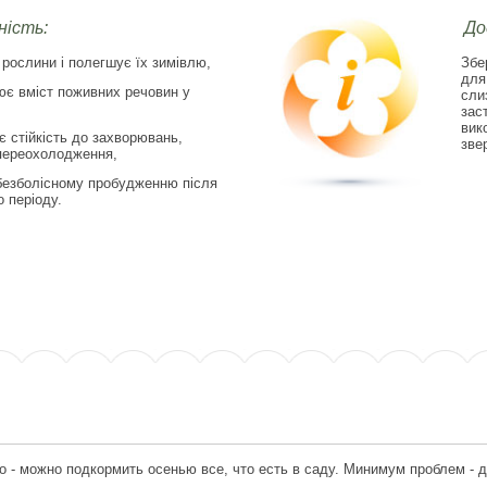
ість:
До
 рослини і полегшує їх зимівлю,
Збе
для
ює вміст поживних речовин у
сли
зас
вик
є стійкість до захворювань,
зве
 переохолодження,
безболісному пробудженню після
 періоду.
 - можно подкормить осенью все, что есть в саду. Минимум проблем - д