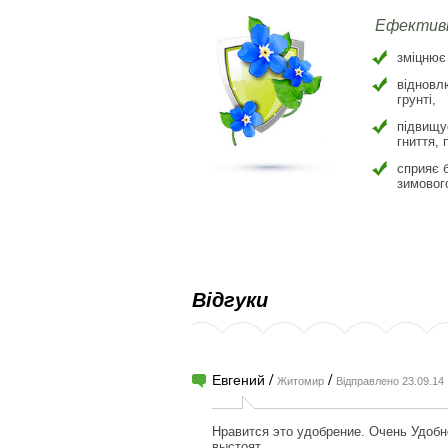
Ефективн
зміцнює
відновл
грунті,
підвищу
гниття,
сприяє 
зимового
Відгуки
/
/
Евгений
Житомир
Відправлено 23.09.14
Нравится это удобрение. Очень Удобно
выстоят.