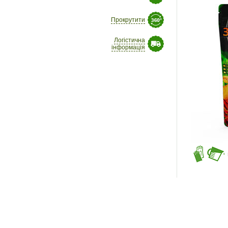
Прокрутити
Логістична
інформація