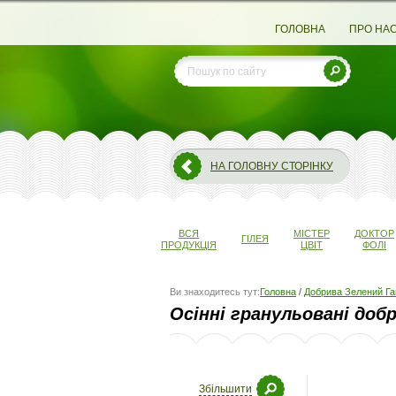
ГОЛОВНА
ПРО НА
НА ГОЛОВНУ СТОРІНКУ
ВСЯ
МІСТЕР
ДОКТОР
ГІЛЕЯ
ПРОДУКЦІЯ
ЦВІТ
ФОЛІ
Ви знаходитесь тут:
Головна
/
Добрива Зелений Га
Осінні гранульовані доб
Збільшити