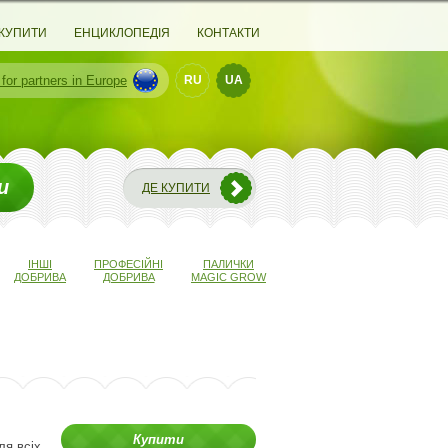
 КУПИТИ
ЕНЦИКЛОПЕДІЯ
КОНТАКТИ
 for partners
in Europe
RU
UA
и
ДЕ КУПИТИ
ІНШІ
ПРОФЕСІЙНІ
ПАЛИЧКИ
ДОБРИВА
ДОБРИВА
MAGIC GROW
Купити
ля всіх