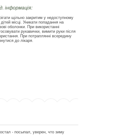
д. інформація:
рігати щільно закритим у недоступному
 дітей місці. Уникати попадання на
зові оболонки. При використанні
тосовувати рукавички, вимити руки після
ористання. При потраплянні всередину
рнутися до лікаря.
остал - посыпал, уверен, что зиму