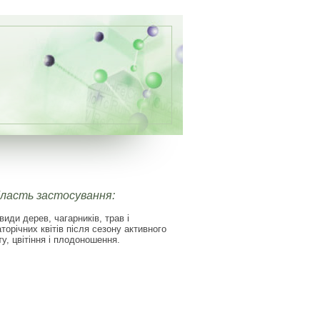
ласть застосування:
 види дерев, чагарників, трав і
аторічних квітів після сезону активного
ту, цвітіння і плодоношення.