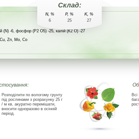
Склад:
N, %
P, %
K, %
6
25
27
 (N) -6, фосфор (P2 О5) -25, калій (К2 О) -27
Cu, Zn, Mo, Co
астосування:
Об
Розподілити по вологому грунту
Всі
під рослинами з розрахунку 25 г
баг
/ м кв, акуратно перемішати,
рос
вносити одноразово в осінній
період.