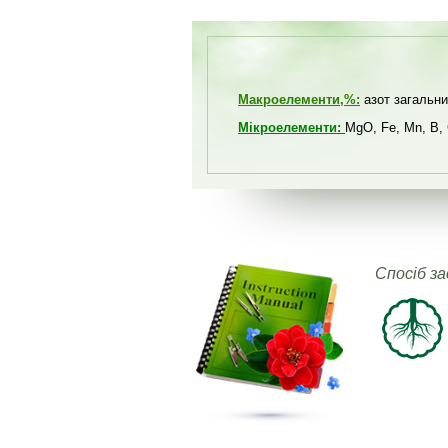
Макроелементи,%:
азот загальний
Мікроелементи:
MgO, Fe, Mn, B, 
Спосіб з