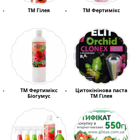
ТМ Гілея
ТМ Фертимікс
ТМ Фертимікс
Цитокінінова паста
Біогумус
ТМ Гілея