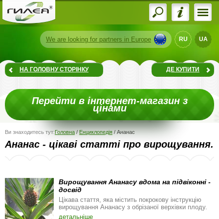
We are
looking for partners
in Europe
RU
UA
НА ГОЛОВНУ СТОРІНКУ
ДЕ КУПИТИ
Перейти в інтернет-магазин з
цінами
Ви знаходитесь тут:
Головна
/
Енциклопедія
/
Ананас
Ананас - цікаві статті про вирощування.
Вирощування Ананасу вдома на підвіконні -
досвід
Цікава стаття, яка містить покрокову інструкцію
вирощування Ананасу з обрізаної верхівки плоду.
детальніше