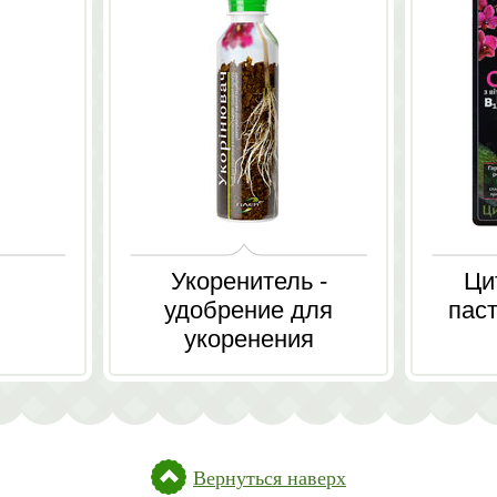
Укоренитель -
Ци
удобрение для
пас
укоренения
комнатных и
садовых растений
Вернуться наверх