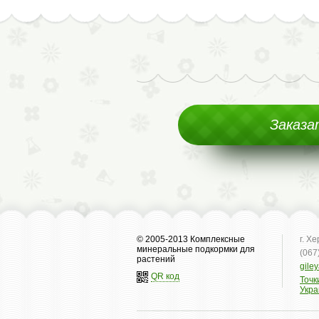
Заказа
© 2005-2013 Комплексные
г. Х
минеральные подкормки для
(067
растений
gile
QR код
Точк
Укр