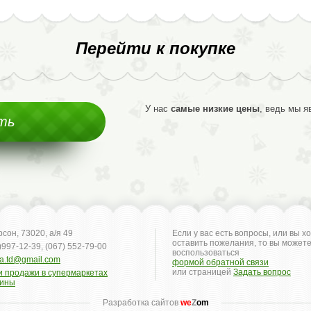
Перейти к покупке
У нас
самые низкие цены
, ведь мы 
ть
ерсон, 73020, а/я 49
Если у вас есть вопросы, или вы х
оставить пожелания, то вы может
)997-12-39, (067) 552-79-00
воспользоваться
ya.td@gmail.com
формой обратной связи
или страницей
Задать вопрос
и продажи в супермаркетах
аины
Разработка сайтов
we
Z
om