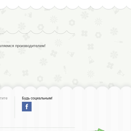
являемся производителем!
отите
Будь социальным!
е