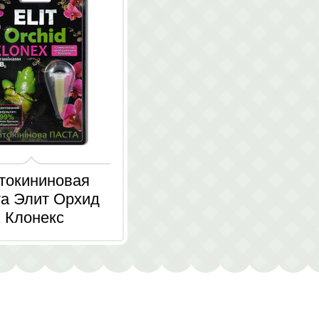
токининовая
та Элит Орхид
Клонекс