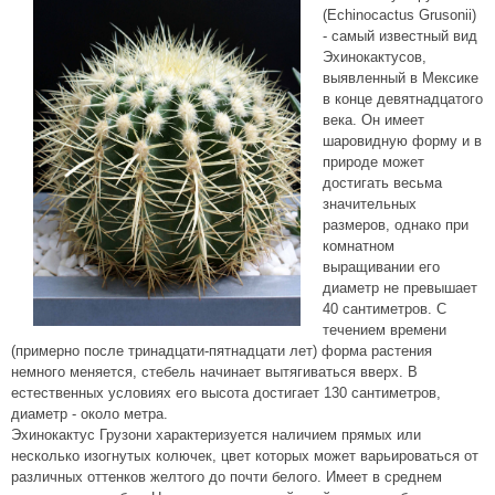
(Echinocactus Grusonii)
- самый известный вид
Эхинокактусов,
выявленный в Мексике
в конце девятнадцатого
века. Он имеет
шаровидную форму и в
природе может
достигать весьма
значительных
размеров, однако при
комнатном
выращивании его
диаметр не превышает
40 сантиметров. С
течением времени
(примерно после тринадцати-пятнадцати лет) форма растения
немного меняется, стебель начинает вытягиваться вверх. В
естественных условиях его высота достигает 130 сантиметров,
диаметр - около метра.
Эхинокактус Грузони характеризуется наличием прямых или
несколько изогнутых колючек, цвет которых может варьироваться от
различных оттенков желтого до почти белого. Имеет в среднем