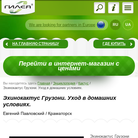
We are
looking for partners
in Europe
RU
UA
НА ГЛАВНУЮ СТРАНИЦУ
ГДЕ КУПИТЬ
Перейти в интернет-магазин с
ценами
Вы находитесь здесь:
Главная
/
Энциклопедия
/
Кактус
/
Эхинокактус Грузони. Уход в домашних условиях.
Эхинокактус Грузони. Уход в домашних
условиях.
Евгений Павловский
/
Краматорск
Эхинокактус Грузони