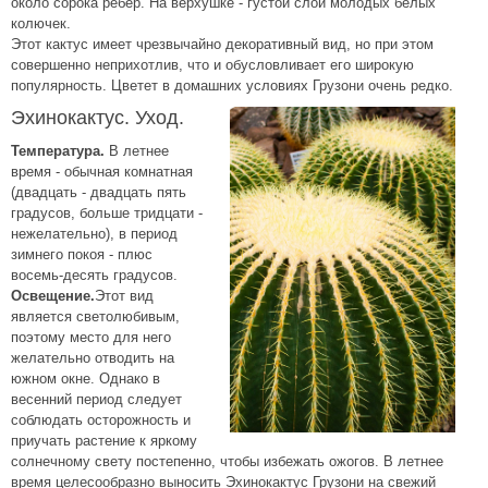
около сорока ребер. На верхушке - густой слой молодых белых
колючек.
Этот кактус имеет чрезвычайно декоративный вид, но при этом
совершенно неприхотлив, что и обусловливает его широкую
популярность. Цветет в домашних условиях Грузони очень редко.
Эхинокактус. Уход.
Температура.
В летнее
время - обычная комнатная
(двадцать - двадцать пять
градусов, больше тридцати -
нежелательно), в период
зимнего покоя - плюс
восемь-десять градусов.
Освещение.
Этот вид
является светолюбивым,
поэтому место для него
желательно отводить на
южном окне. Однако в
весенний период следует
соблюдать осторожность и
приучать растение к яркому
солнечному свету постепенно, чтобы избежать ожогов. В летнее
время целесообразно выносить Эхинокактус Грузони на свежий