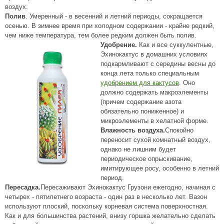
воздух.
Полив
. Умеренный - в весенний и летний периоды, сокращается
осенью. В зимнее время при холодном содержании - крайне редкий,
чем ниже температура, тем более редким должен быть полив.
Удобрение.
Как и все суккулентные,
Эхинокактус в домашних условиях
подкармливают с середины весны до
конца лета только специальным
удобрением для кактусов
. Оно
должно содержать макроэлементы
(причем содержание азота
обязательно пониженное) и
микроэлементы в хелатной форме.
Влажность воздуха.
Спокойно
переносит сухой комнатный воздух,
однако не лишним будет
периодическое опрыскивание,
имитирующее росу, особенно в летний
период.
Пересадка.
Пересаживают Эхинокактус Грузони ежегодно, начиная с
четырех - пятилетнего возраста - один раз в несколько лет. Вазон
используют плоский, поскольку корневая система поверхностная.
Как и для большинства растений, внизу горшка желательно сделать