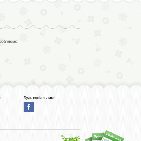
иробляємо!
е
Будь соціальним!