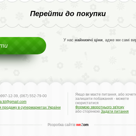
Перейти до покупки
У нас
найнижчі ціни
, адже ми самі в
ити
Якщо ви маєте питання, або хочет
)997-12-39, (067) 552-79-00
залишити побажання - можете
ya.td@gmail.com
скористатися
Формою зворотнього зв'язку
и продажу в супермаркетах України
або сторінкою
Задати питання
Розробка сайтів
we
Z
om