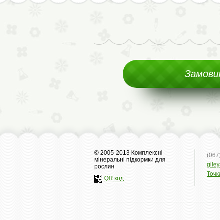
Замов
© 2005-2013 Комплексні
(067
мінеральні підкормки для
gile
рослин
Точк
QR код