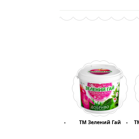
ТМ Зелений Гай
Т