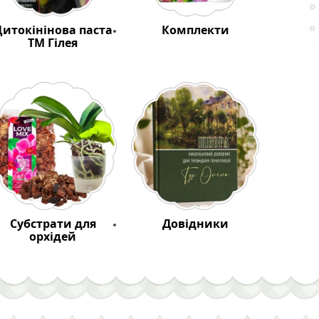
итокінінова паста
Комплекти
ТМ Гілея
Субстрати для
Довідники
орхідей