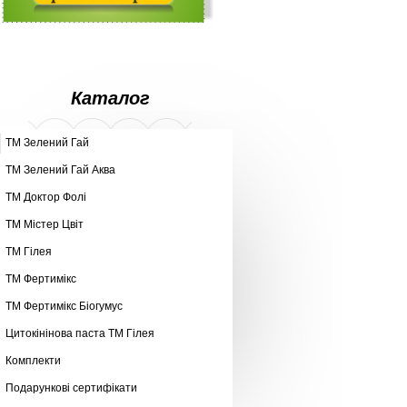
Каталог
ТМ Зелений Гай
ТМ Зелений Гай Аква
ТМ Доктор Фолі
ТМ Містер Цвіт
ТМ Гілея
ТМ Фертимікс
ТМ Фертимікс Біогумус
Цитокінінова паста ТМ Гілея
Комплекти
Подарункові сертифікати