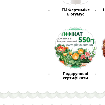
ТМ Фертимікс
Ц
Біогумус
Подарункові
сертифікати