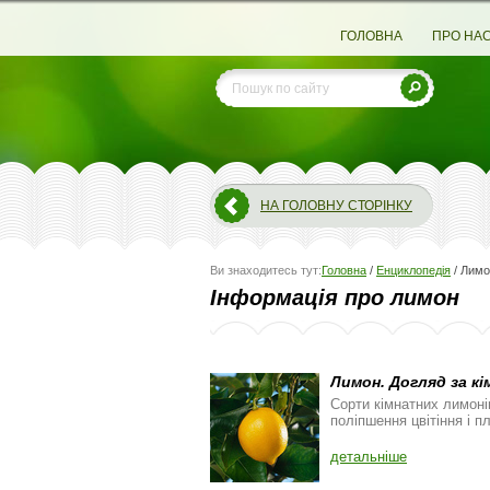
ГОЛОВНА
ПРО НА
НА ГОЛОВНУ СТОРІНКУ
Ви знаходитесь тут:
Головна
/
Енциклопедія
/
Лимо
Інформація про лимон
Лимон. Догляд за к
Сорти кімнатних лимоні
поліпшення цвітіння і 
детальніше