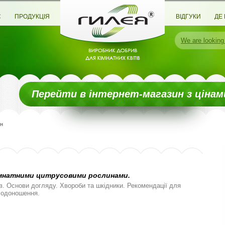
С
ПРОДУКЦІЯ
ВІДГУКИ
ДЕ
We are
looking
Перейти в інтернет-магазин з цінам
н
імнатними цитрусовими рослинами.
в. Основи догляду. Хвороби та шкідники. Рекомендації для
плодоношення.