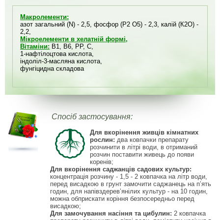
Макролементи:
азот загальний (N) - 2,5, фосфор (Р2 О5) - 2,3, калій (К2О) -
2,2,
Мікроелементи в хелатній формі,
Вітаміни:
В1, В6, РР, С,
1-нафтілоцтова кислота,
індоліл-3-масляна кислота,
фунгіцидна складова
Спосіб застосування:
Для вкорінення живців кімнатних
росл
ин:
два ковпачки препарату
розчинити в літрі води, в отриманий
розчин поставити живець до появи
коренів;
Для вкорінення саджанців садових культур:
концентрація розчину - 1,5 - 2 ковпачка на літр води,
перед висадкою в грунт замочити саджанець на п’ять
годин, для напівздерев’янілих культур - на 10 годин,
можна обприскати коріння безпосередньо перед
висадкою;
Для замочування насіння та цибулин:
2 ковпачка