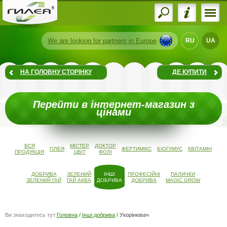
We are
looking for partners
in Europe
RU
UA
НА ГОЛОВНУ СТОРІНКУ
ДЕ КУПИТИ
Перейти в інтернет-магазин з
цінами
ВСЯ
МІСТЕР
ДОКТОР
ГІЛЕЯ
ФЕРТИМІКС
БІОГУМУС
КВІТАМІН
ПРОДУКЦІЯ
ЦВІТ
ФОЛІ
ДОБРИВА
ЗЕЛЕНИЙ
ІНШІ
ПРОФЕСІЙНІ
ПАЛИЧКИ
ЗЕЛЕНИЙ ГАЙ
ГАЙ АКВА
ДОБРИВА
ДОБРИВА
MAGIC GROW
Ви знаходитесь тут:
Головна
/
Інші добрива
/
Укорінювач