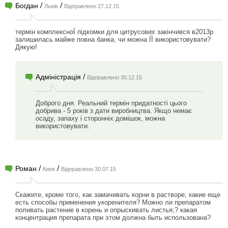
/
/
Богдан
Львів
Відправлено 27.12.15
термін комплексноЇ підкомки для цитрусових закінчився в2013р
залишилась майже повна банка, чи можна ЇЇ використовувати?
Дякую!
/
Адміністрація
Відправлено 30.12.15
Доброго дня. Реальний термін придатності цього
добрива - 5 років з дати виробництва. Якщо немає
осаду, запаху і сторонніх домішок, можна
використовувати.
/
/
Роман
Киев
Відправлено 30.07.15
Скажите, кроме того, как замачивать корни в растворе, какие еще
есть способы применения укоренителя? Можно ли препаратом
поливать растение в корень и опрыскивать листья;? какая
концентрация препарата при этом должна быть использована?