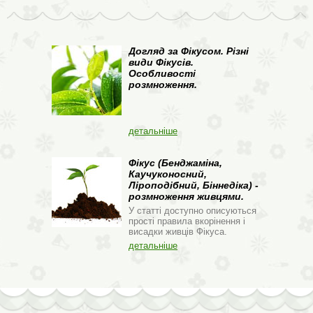
Догляд за Фікусом. Різні
види Фікусів.
Особливості
розмноження.
детальніше
Фікус (Бенджаміна,
Каучуконосний,
Ліроподібний, Біннедіка) -
розмноження живцями.
У статті доступно описуються
прості правила вкорінення і
висадки живців Фікуса.
детальніше