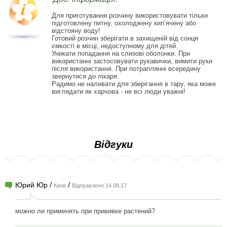
Для приготування розчину використовувати тільки
підготовлену питну, охолоджену кип’ячену або
відстояну воду!
Готовий розчин зберігати в захищеній від сонця
ємкості в місці, недоступному для дітей.
Уникати попадання на слизові оболонки. При
використанні застосовувати рукавички, вимити руки
після використання. При потраплянні всередину
звернутися до лікаря.
Радимо не наливати для зберігання в тару, яка може
виглядати як харчова - не всі люди уважні!
Відгуки
/
/
Юрий Юр
Киев
Відправлено 14.08.17
можно ли применять при прививке растений?