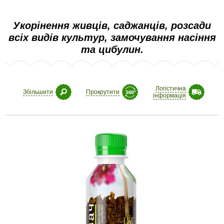
Укорінення живців, саджанців, розсади
всіх видів культур, замочування насіння
та цибулин.
Логістична
Збільшити
Прокрутити
інформація