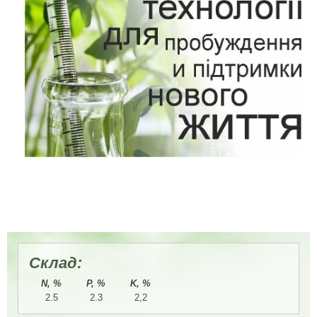
Склад:
N, %
P, %
K, %
2.5
2.3
2,2