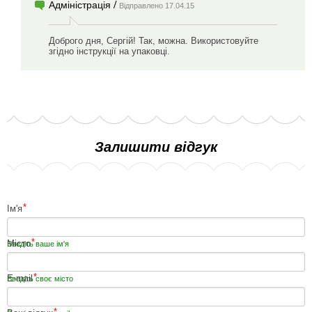
/
Адміністрація
Відправлено 17.04.15
Доброго дня, Сергій! Так, можна. Використовуйте
згідно інструкції на упаковці.
Залишити відгук
*
Ім'я
*
Місто
Введіть ваше ім'я
*
E-mail
Введіть своє місто
*