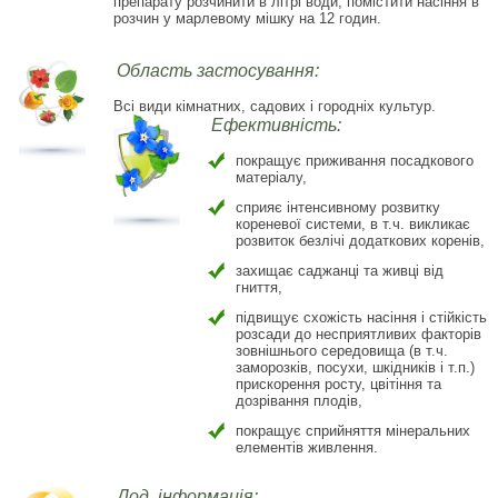
препарату розчинити в літрі води, помістити насіння в
розчин у марлевому мішку на 12 годин.
Область застосування:
Всі види кімнатних, садових і городніх культур.
Ефективність:
покращує приживання посадкового
матеріалу,
сприяє інтенсивному розвитку
кореневої системи, в т.ч. викликає
розвиток безлічі додаткових коренів,
захищає саджанці та живці від
гниття,
підвищує схожість насіння і стійкість
розсади до несприятливих факторів
зовнішнього середовища (в т.ч.
заморозків, посухи, шкідників і т.п.)
прискорення росту, цвітіння та
дозрівання плодів,
покращує сприйняття мінеральних
елементів живлення.
Дод. інформація: