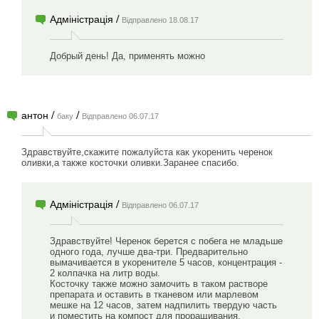
/
Адміністрація
Відправлено 18.08.17
Добрый день! Да, применять можно
/
/
антон
баку
Відправлено 06.07.17
Здравствуйте,скажите пожалуйста как укоренить черенок
оливки,а также косточки оливки.Заранее спасибо.
/
Адміністрація
Відправлено 06.07.17
Здравствуйте! Черенок берется с побега не младьше
одного года, лучше два-три. Предварительно
вымачивается в укоренителе 5 часов, концентрация -
2 колпачка на литр воды.
Косточку также можно замочить в таком растворе
препарата и оставить в тканевом или марлевом
мешке на 12 часов, затем надпилить твердую часть
и поместить на компост для проращивания,