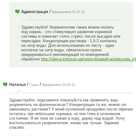
/
Адміністрація
Відправлено 31.07.15
Здравствуйте! Укоренителем также можно полить
под корень - это стимулирует развитие корневой
системы и помогает снять стресс после высадки или
пересадки. Концентрация раствора - 1,5-2 колпачка
на литр воды. Для использования по листу - один
колпачок на литр воды, обязательно нужно
придерживаться рекомендаций по внекорневой
обработке
http://gileya.kherson.ua/ru/enciklopediya/poleznaja_
/
/
Наталья
Сумы
Відправлено 24.05.15
Здравствуйте, подскажите пожалуйста как применять ваш
укоренитель на фаленонсисах? Концентрация та же, можно ли
замачивать растение? У моей купленной орхидейки после обрезки
осталось три небольших корешка, но они тоже в плачевном
состоянии. Я её пока не сажаю в кору, держу над водой. Хочу
воспользоваться укоренителем, нзнаю как лучше. Заранее
спасибо.