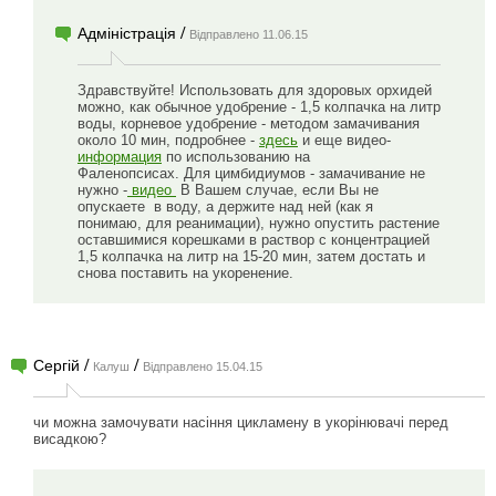
/
Адміністрація
Відправлено 11.06.15
Здравствуйте! Использовать для здоровых орхидей
можно, как обычное удобрение - 1,5 колпачка на литр
воды, корневое удобрение - методом замачивания
около 10 мин, подробнее -
здесь
и еще видео-
информация
по использованию на
Фаленопсисах. Для цимбидиумов - замачивание не
нужно -
видео
В Вашем случае, если Вы не
опускаете в воду, а держите над ней (как я
понимаю, для реанимации), нужно опустить растение
оставшимися корешками в раствор с концентрацией
1,5 колпачка на литр на 15-20 мин, затем достать и
снова поставить на укоренение.
/
/
Сергій
Калуш
Відправлено 15.04.15
чи можна замочувати насіння цикламену в укорінювачі перед
висадкою?