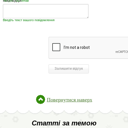
Ваш відгук
Введіть ваш email
Введіть текст вашого повідомлення
Повернутися наверх
Статті за темою